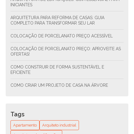
INICIANTES
ARQUITETURA PARA REFORMA DE CASAS: GUIA
COMPLETO PARA TRANSFORMAR SEU LAR
COLOCAÇÃO DE PORCELANATO PREÇO ACESSÍVEL
COLOCAÇÃO DE PORCELANATO PREÇO: APROVEITE AS
OFERTAS!
COMO CONSTRUIR DE FORMA SUSTENTÁVEL E
EFICIENTE
COMO CRIAR UM PROJETO DE CASA NA ÁRVORE
COMO CRIAR UM PROJETO DE CONDOMÍNIO
RESIDENCIAL ESTRUTURAL E SUSTENTÁVEL
Tags
COMO CRIAR UM PROJETO DE CONDOMÍNIO
RESIDENCIAL SUSTENTÁVEL E FUNCIONAL
Apartamento
Arquiteto industrial