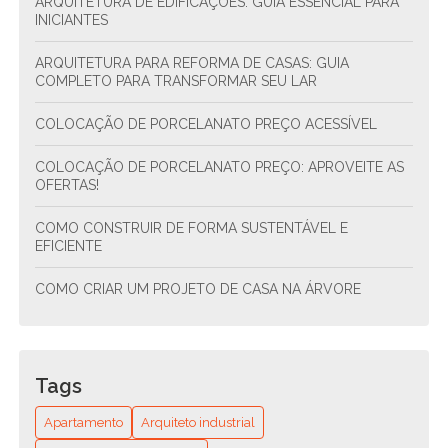
ARQUITETURA DE EDIFICAÇÕES: GUIA ESSENCIAL PARA
INICIANTES
ARQUITETURA PARA REFORMA DE CASAS: GUIA
COMPLETO PARA TRANSFORMAR SEU LAR
COLOCAÇÃO DE PORCELANATO PREÇO ACESSÍVEL
COLOCAÇÃO DE PORCELANATO PREÇO: APROVEITE AS
OFERTAS!
COMO CONSTRUIR DE FORMA SUSTENTÁVEL E
EFICIENTE
COMO CRIAR UM PROJETO DE CASA NA ÁRVORE
COMO CRIAR UM PROJETO DE CONDOMÍNIO
RESIDENCIAL ESTRUTURAL E SUSTENTÁVEL
Tags
COMO CRIAR UM PROJETO DE CONDOMÍNIO
RESIDENCIAL SUSTENTÁVEL E FUNCIONAL
Apartamento
Arquiteto industrial