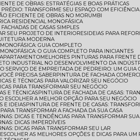
CIENTE DE OBRAS: ESTRATÉGIAS E BOAS PRÁTICAS
E PRÉDIO: TRANSFORME SEU ESPAÇO COM EFICIÊNCIA
AÇÃO EFICIENTE DE OBRAS NO MORUMBI
TRICA RESIDENCIAL MONOFÁSICA
E FACHADAS DE CASAS SIMPLES
MAR SEU PROJETO DE INTERIORES
IDEIAS PARA REFO
QUITETURA MODERNA
L MONOFÁSICA: GUIA COMPLETO
 MONOFÁSICA: O GUIA COMPLETO PARA INICIANTES
E APARTAMENTO
MELHORES PINTURAS PARA FRENTE 
TETO INDUSTRIAL NO DESENVOLVIMENTO DA INDÚST
E O SERVIÇO DE EMPREITADA DE PEDREIRO: UM GUI
VOCÊ PRECISA SABER
PINTURA DE FACHADA COMERCI
DICAS E TÉCNICAS PARA VALORIZAR SEU NEGÓCIO
 DICAS PARA TRANSFORMAR SEU NEGÓCIO
CAS E TÉCNICAS
PINTURA DE FACHADA DE CASAS: TR
OMO ESCOLHER A MELHOR OPÇÃO PARA SEU NEGÓCIO
S E IDEIAS
PINTURA DE FRENTE DE CASAS: TRANSFOR
S PARA TRANSFORMAR A FACHADA DA SUA CASA
RNAS: DICAS E TENDÊNCIAS PARA TRANSFORMAR SU
NAS: DICAS IMPERDÍVEIS
RNAS: DICAS PARA TRANSFORMAR SEU LAR
O ESCOLHER AS MELHORES OPÇÕES E DICAS PARA UM