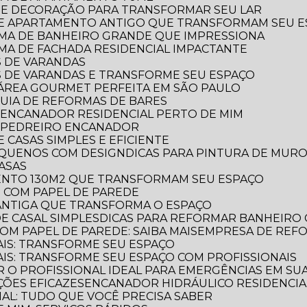
RA E DECORAÇÃO PARA TRANSFORMAR SEU LAR
 DE APARTAMENTO ANTIGO QUE TRANSFORMAM SEU 
ORMA DE BANHEIRO GRANDE QUE IMPRESSIONA
RMA DE FACHADA RESIDENCIAL IMPACTANTE
S DE VARANDAS
AS DE VARANDAS E TRANSFORME SEU ESPAÇO
 A ÁREA GOURMET PERFEITA EM SÃO PAULO
 GUIA DE REFORMAS DE BARES
 ENCANADOR RESIDENCIAL PERTO DE MIM
R PEDREIRO ENCANADOR
 CASAS SIMPLES E EFICIENTE
PEQUENOS COM DESIGN
DICAS PARA PINTURA DE MUR
CASAS
MENTO 130M2 QUE TRANSFORMAM SEU ESPAÇO
O COM PAPEL DE PAREDE
 ANTIGA QUE TRANSFORMA O ESPAÇO
E CASAL SIMPLES
DICAS PARA REFORMAR BANHEIRO
OM PAPEL DE PAREDE: SAIBA MAIS
EMPRESA DE REF
AIS: TRANSFORME SEU ESPAÇO
AIS: TRANSFORME SEU ESPAÇO COM PROFISSIONAIS
 O PROFISSIONAL IDEAL PARA EMERGÊNCIAS EM SUA
ÕES EFICAZES
ENCANADOR HIDRÁULICO RESIDENCIAL
IAL: TUDO QUE VOCÊ PRECISA SABER