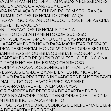
RA APARTAMENTO IDEAL PARA SUAS NECESSIDADES
IRO ENCANADOR PARA SUA OBRA
PARA INSTALAÇÃO DE CHUVEIRO COM SEGURANÇA
DRÁULICO RESIDENCIAL DE CONFIANÇA
RO ANTIGO GASTANDO POUCO: DICAS E IDEIAS CRIAT
ICA E HIDRÁULICA?
MANUTENÇÃO RESIDENCIAL E PREDIAL
ANHEIRO DE APARTAMENTO COM SUCESSO
ZINHA DE APARTAMENTO COM DICAS PRÁTICAS
EU APARTAMENTO NOVO PARA MAXIMIZAR O ESPAÇO
TRICA RESIDENCIAL MONOFÁSICA DE FORMA SEGURA
 BANHEIRO SEM QUEBRA QUEBRA E ECONOMIZAR
 APARTAMENTO PEQUENO COM ESTILO E FUNCIONAL
RO PEQUENO EM UM ESPAÇO CHARMOSO
FORMAR A CASA DOS SONHOS EM REALIDADE
 ESPAÇOS E VALORIZA AMBIENTES NO MORUMBI
NITIVO PARA PROJETOS INOVADORES E SUSTENTÁVE
DIAL: TUDO O QUE VOCÊ PRECISA SABER
UMA VARANDA PERFEITA EM SUA CASA
LHOR EMPRESA DE REFORMA DE APARTAMENTO
E CASA NA ÁRVORE PARA TRANSFORMAR SEU JARDIM
OM PEDREIRO DE ACABAMENTO
 ANTIGO GASTANDO POUCO
DICAS DE REFORMA DE B
RMA DE APARTAMENTO 70M2