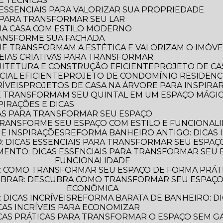
 E TÉCNICAS
S ESSENCIAIS PARA VALORIZAR SUA PROPRIEDADE
S PARA TRANSFORMAR SEU LAR
UA CASA COM ESTILO MODERNO
TRANSFORME SUA FACHADA
QUE TRANSFORMAM A ESTÉTICA E VALORIZAM O IMÓVE
IDEIAS CRIATIVAS PARA TRANSFORMAR
QUITETURA E CONSTRUÇÃO EFICIENTE
PROJETO DE CA
IAL EFICIENTE
PROJETO DE CONDOMÍNIO RESIDENC
ÍVEIS
PROJETOS DE CASA NA ÁRVORE PARA INSPIRA
UE TRANSFORMAM SEU QUINTAL EM UM ESPAÇO MÁGI
PIRAÇÕES E DICAS
AS PARA TRANSFORMAR SEU ESPAÇO
TRANSFORME SEU ESPAÇO COM ESTILO E FUNCIONAL
 E INSPIRAÇÕES
REFORMA BANHEIRO ANTIGO: DICAS 
 DICAS ESSENCIAIS PARA TRANSFORMAR SEU ESPAÇ
FUNCIONALIDADE
: COMO TRANSFORMAR SEU ESPAÇO DE FORMA PRÁT
ECONÔMICA
DICAS INCRÍVEIS
REFORMA BARATA DE BANHEIRO: DI
CAS INCRÍVEIS PARA ECONOMIZAR
ICAS PRÁTICAS PARA TRANSFORMAR O ESPAÇO SEM G