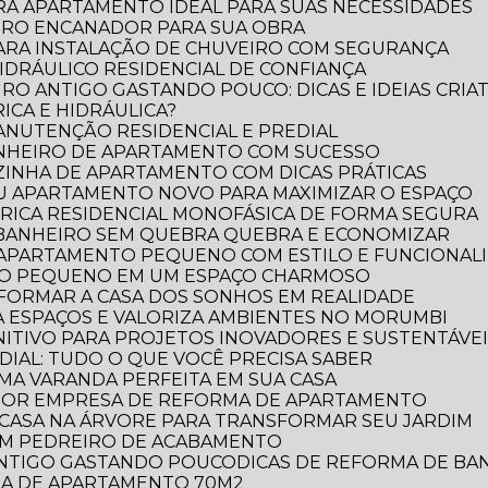
RA APARTAMENTO IDEAL PARA SUAS NECESSIDADES
IRO ENCANADOR PARA SUA OBRA
PARA INSTALAÇÃO DE CHUVEIRO COM SEGURANÇA
DRÁULICO RESIDENCIAL DE CONFIANÇA
RO ANTIGO GASTANDO POUCO: DICAS E IDEIAS CRIAT
ICA E HIDRÁULICA?
MANUTENÇÃO RESIDENCIAL E PREDIAL
ANHEIRO DE APARTAMENTO COM SUCESSO
ZINHA DE APARTAMENTO COM DICAS PRÁTICAS
EU APARTAMENTO NOVO PARA MAXIMIZAR O ESPAÇO
TRICA RESIDENCIAL MONOFÁSICA DE FORMA SEGURA
 BANHEIRO SEM QUEBRA QUEBRA E ECONOMIZAR
 APARTAMENTO PEQUENO COM ESTILO E FUNCIONAL
RO PEQUENO EM UM ESPAÇO CHARMOSO
FORMAR A CASA DOS SONHOS EM REALIDADE
 ESPAÇOS E VALORIZA AMBIENTES NO MORUMBI
NITIVO PARA PROJETOS INOVADORES E SUSTENTÁVE
DIAL: TUDO O QUE VOCÊ PRECISA SABER
UMA VARANDA PERFEITA EM SUA CASA
LHOR EMPRESA DE REFORMA DE APARTAMENTO
E CASA NA ÁRVORE PARA TRANSFORMAR SEU JARDIM
OM PEDREIRO DE ACABAMENTO
 ANTIGO GASTANDO POUCO
DICAS DE REFORMA DE B
RMA DE APARTAMENTO 70M2