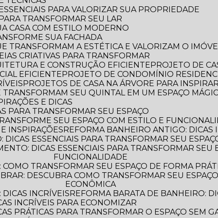
 E TÉCNICAS
S ESSENCIAIS PARA VALORIZAR SUA PROPRIEDADE
S PARA TRANSFORMAR SEU LAR
UA CASA COM ESTILO MODERNO
TRANSFORME SUA FACHADA
QUE TRANSFORMAM A ESTÉTICA E VALORIZAM O IMÓVE
IDEIAS CRIATIVAS PARA TRANSFORMAR
QUITETURA E CONSTRUÇÃO EFICIENTE
PROJETO DE CA
IAL EFICIENTE
PROJETO DE CONDOMÍNIO RESIDENC
ÍVEIS
PROJETOS DE CASA NA ÁRVORE PARA INSPIRA
UE TRANSFORMAM SEU QUINTAL EM UM ESPAÇO MÁGI
PIRAÇÕES E DICAS
AS PARA TRANSFORMAR SEU ESPAÇO
TRANSFORME SEU ESPAÇO COM ESTILO E FUNCIONAL
 E INSPIRAÇÕES
REFORMA BANHEIRO ANTIGO: DICAS 
 DICAS ESSENCIAIS PARA TRANSFORMAR SEU ESPAÇ
FUNCIONALIDADE
: COMO TRANSFORMAR SEU ESPAÇO DE FORMA PRÁT
ECONÔMICA
DICAS INCRÍVEIS
REFORMA BARATA DE BANHEIRO: DI
CAS INCRÍVEIS PARA ECONOMIZAR
ICAS PRÁTICAS PARA TRANSFORMAR O ESPAÇO SEM G