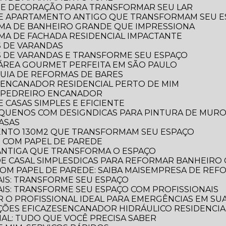
RA E DECORAÇÃO PARA TRANSFORMAR SEU LAR
 DE APARTAMENTO ANTIGO QUE TRANSFORMAM SEU 
ORMA DE BANHEIRO GRANDE QUE IMPRESSIONA
RMA DE FACHADA RESIDENCIAL IMPACTANTE
S DE VARANDAS
AS DE VARANDAS E TRANSFORME SEU ESPAÇO
 A ÁREA GOURMET PERFEITA EM SÃO PAULO
 GUIA DE REFORMAS DE BARES
 ENCANADOR RESIDENCIAL PERTO DE MIM
R PEDREIRO ENCANADOR
 CASAS SIMPLES E EFICIENTE
PEQUENOS COM DESIGN
DICAS PARA PINTURA DE MUR
CASAS
MENTO 130M2 QUE TRANSFORMAM SEU ESPAÇO
O COM PAPEL DE PAREDE
 ANTIGA QUE TRANSFORMA O ESPAÇO
E CASAL SIMPLES
DICAS PARA REFORMAR BANHEIRO
OM PAPEL DE PAREDE: SAIBA MAIS
EMPRESA DE REF
AIS: TRANSFORME SEU ESPAÇO
AIS: TRANSFORME SEU ESPAÇO COM PROFISSIONAIS
 O PROFISSIONAL IDEAL PARA EMERGÊNCIAS EM SUA
ÕES EFICAZES
ENCANADOR HIDRÁULICO RESIDENCIAL
IAL: TUDO QUE VOCÊ PRECISA SABER