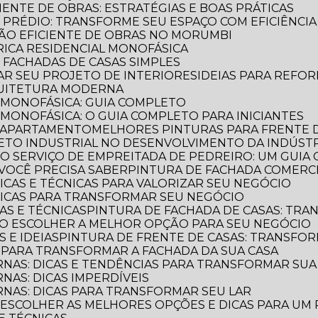
CIENTE DE OBRAS: ESTRATÉGIAS E BOAS PRÁTICAS
E PRÉDIO: TRANSFORME SEU ESPAÇO COM EFICIÊNCIA
AÇÃO EFICIENTE DE OBRAS NO MORUMBI
TRICA RESIDENCIAL MONOFÁSICA
E FACHADAS DE CASAS SIMPLES
MAR SEU PROJETO DE INTERIORES
IDEIAS PARA REFO
QUITETURA MODERNA
L MONOFÁSICA: GUIA COMPLETO
 MONOFÁSICA: O GUIA COMPLETO PARA INICIANTES
E APARTAMENTO
MELHORES PINTURAS PARA FRENTE 
TETO INDUSTRIAL NO DESENVOLVIMENTO DA INDÚST
E O SERVIÇO DE EMPREITADA DE PEDREIRO: UM GUI
VOCÊ PRECISA SABER
PINTURA DE FACHADA COMERCI
DICAS E TÉCNICAS PARA VALORIZAR SEU NEGÓCIO
 DICAS PARA TRANSFORMAR SEU NEGÓCIO
CAS E TÉCNICAS
PINTURA DE FACHADA DE CASAS: TR
OMO ESCOLHER A MELHOR OPÇÃO PARA SEU NEGÓCIO
S E IDEIAS
PINTURA DE FRENTE DE CASAS: TRANSFOR
S PARA TRANSFORMAR A FACHADA DA SUA CASA
RNAS: DICAS E TENDÊNCIAS PARA TRANSFORMAR SU
NAS: DICAS IMPERDÍVEIS
RNAS: DICAS PARA TRANSFORMAR SEU LAR
O ESCOLHER AS MELHORES OPÇÕES E DICAS PARA UM