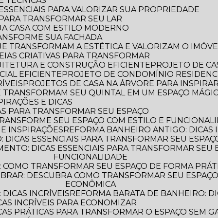
 E TÉCNICAS
S ESSENCIAIS PARA VALORIZAR SUA PROPRIEDADE
S PARA TRANSFORMAR SEU LAR
UA CASA COM ESTILO MODERNO
TRANSFORME SUA FACHADA
QUE TRANSFORMAM A ESTÉTICA E VALORIZAM O IMÓVE
IDEIAS CRIATIVAS PARA TRANSFORMAR
QUITETURA E CONSTRUÇÃO EFICIENTE
PROJETO DE CA
IAL EFICIENTE
PROJETO DE CONDOMÍNIO RESIDENC
ÍVEIS
PROJETOS DE CASA NA ÁRVORE PARA INSPIRA
UE TRANSFORMAM SEU QUINTAL EM UM ESPAÇO MÁGI
PIRAÇÕES E DICAS
AS PARA TRANSFORMAR SEU ESPAÇO
TRANSFORME SEU ESPAÇO COM ESTILO E FUNCIONAL
 E INSPIRAÇÕES
REFORMA BANHEIRO ANTIGO: DICAS 
 DICAS ESSENCIAIS PARA TRANSFORMAR SEU ESPAÇ
FUNCIONALIDADE
: COMO TRANSFORMAR SEU ESPAÇO DE FORMA PRÁT
ECONÔMICA
DICAS INCRÍVEIS
REFORMA BARATA DE BANHEIRO: DI
CAS INCRÍVEIS PARA ECONOMIZAR
ICAS PRÁTICAS PARA TRANSFORMAR O ESPAÇO SEM G