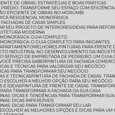
CIENTE DE OBRAS: ESTRATÉGIAS E BOAS PRÁTICAS
E PRÉDIO: TRANSFORME SEU ESPAÇO COM EFICIÊNCIA
AÇÃO EFICIENTE DE OBRAS NO MORUMBI
TRICA RESIDENCIAL MONOFÁSICA
E FACHADAS DE CASAS SIMPLES
MAR SEU PROJETO DE INTERIORES
IDEIAS PARA REFO
QUITETURA MODERNA
L MONOFÁSICA: GUIA COMPLETO
 MONOFÁSICA: O GUIA COMPLETO PARA INICIANTES
E APARTAMENTO
MELHORES PINTURAS PARA FRENTE 
TETO INDUSTRIAL NO DESENVOLVIMENTO DA INDÚST
E O SERVIÇO DE EMPREITADA DE PEDREIRO: UM GUI
VOCÊ PRECISA SABER
PINTURA DE FACHADA COMERCI
DICAS E TÉCNICAS PARA VALORIZAR SEU NEGÓCIO
 DICAS PARA TRANSFORMAR SEU NEGÓCIO
CAS E TÉCNICAS
PINTURA DE FACHADA DE CASAS: TR
OMO ESCOLHER A MELHOR OPÇÃO PARA SEU NEGÓCIO
S E IDEIAS
PINTURA DE FRENTE DE CASAS: TRANSFOR
S PARA TRANSFORMAR A FACHADA DA SUA CASA
RNAS: DICAS E TENDÊNCIAS PARA TRANSFORMAR SU
NAS: DICAS IMPERDÍVEIS
RNAS: DICAS PARA TRANSFORMAR SEU LAR
O ESCOLHER AS MELHORES OPÇÕES E DICAS PARA UM