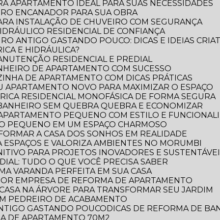
RA APARTAMENTO IDEAL PARA SUAS NECESSIDADES
IRO ENCANADOR PARA SUA OBRA
PARA INSTALAÇÃO DE CHUVEIRO COM SEGURANÇA
DRÁULICO RESIDENCIAL DE CONFIANÇA
RO ANTIGO GASTANDO POUCO: DICAS E IDEIAS CRIAT
ICA E HIDRÁULICA?
MANUTENÇÃO RESIDENCIAL E PREDIAL
ANHEIRO DE APARTAMENTO COM SUCESSO
ZINHA DE APARTAMENTO COM DICAS PRÁTICAS
EU APARTAMENTO NOVO PARA MAXIMIZAR O ESPAÇO
TRICA RESIDENCIAL MONOFÁSICA DE FORMA SEGURA
 BANHEIRO SEM QUEBRA QUEBRA E ECONOMIZAR
 APARTAMENTO PEQUENO COM ESTILO E FUNCIONAL
RO PEQUENO EM UM ESPAÇO CHARMOSO
FORMAR A CASA DOS SONHOS EM REALIDADE
 ESPAÇOS E VALORIZA AMBIENTES NO MORUMBI
NITIVO PARA PROJETOS INOVADORES E SUSTENTÁVE
DIAL: TUDO O QUE VOCÊ PRECISA SABER
UMA VARANDA PERFEITA EM SUA CASA
LHOR EMPRESA DE REFORMA DE APARTAMENTO
E CASA NA ÁRVORE PARA TRANSFORMAR SEU JARDIM
OM PEDREIRO DE ACABAMENTO
 ANTIGO GASTANDO POUCO
DICAS DE REFORMA DE B
RMA DE APARTAMENTO 70M2