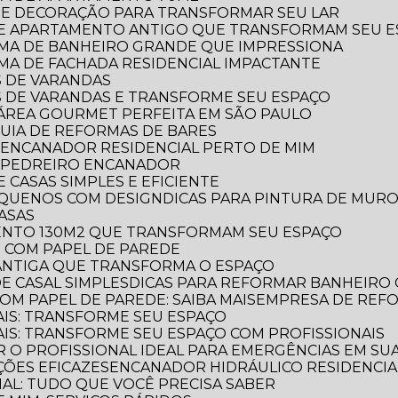
RA E DECORAÇÃO PARA TRANSFORMAR SEU LAR
 DE APARTAMENTO ANTIGO QUE TRANSFORMAM SEU 
ORMA DE BANHEIRO GRANDE QUE IMPRESSIONA
RMA DE FACHADA RESIDENCIAL IMPACTANTE
S DE VARANDAS
AS DE VARANDAS E TRANSFORME SEU ESPAÇO
 A ÁREA GOURMET PERFEITA EM SÃO PAULO
 GUIA DE REFORMAS DE BARES
 ENCANADOR RESIDENCIAL PERTO DE MIM
R PEDREIRO ENCANADOR
 CASAS SIMPLES E EFICIENTE
PEQUENOS COM DESIGN
DICAS PARA PINTURA DE MUR
CASAS
MENTO 130M2 QUE TRANSFORMAM SEU ESPAÇO
O COM PAPEL DE PAREDE
 ANTIGA QUE TRANSFORMA O ESPAÇO
E CASAL SIMPLES
DICAS PARA REFORMAR BANHEIRO
OM PAPEL DE PAREDE: SAIBA MAIS
EMPRESA DE REF
AIS: TRANSFORME SEU ESPAÇO
AIS: TRANSFORME SEU ESPAÇO COM PROFISSIONAIS
 O PROFISSIONAL IDEAL PARA EMERGÊNCIAS EM SUA
ÕES EFICAZES
ENCANADOR HIDRÁULICO RESIDENCIAL
IAL: TUDO QUE VOCÊ PRECISA SABER