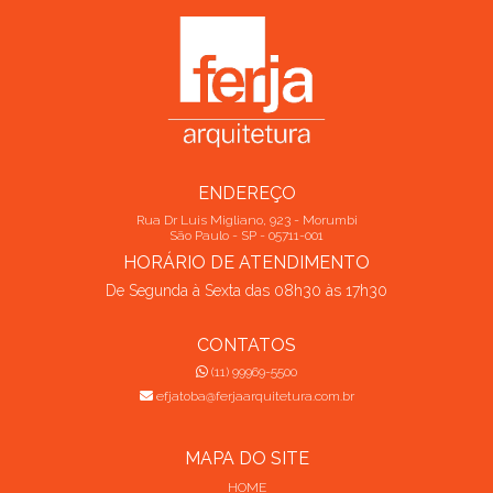
Papel de Parede
Pequenas Reformas
Pintura
RESIDENCIAL PARA SEU PROJETO
Pintura Externa de Casas
Pintura de Frente de Casas
COMO ESCOLHER A MELHOR EMPRESA DE REFORMA
Pintura de Muro Externo
Pinturas
RESIDENCIAL PARA SUA CASA
Pinturas para Frente de Casa
COMO ESCOLHER A MELHOR EMPRESA DE REFORMAS
Projeto de decoração de interiores preço
RESIDENCIAIS PARA SEU PROJETO
Projeto de interiores em São Paulo
ENDEREÇO
COMO ESCOLHER A MELHOR PINTURA DE FACHADA
COMERCIAL PARA SEU NEGÓCIO
Projeto de reforma residencial no Morumbi
Rua Dr Luis Migliano, 923 - Morumbi
São Paulo - SP - 05711-001
Projeto elétrico residencial
Quarto Pequeno
HORÁRIO DE ATENDIMENTO
COMO ESCOLHER O ENCANADOR PARA APARTAMENTO
IDEAL PARA SUAS NECESSIDADES
De Segunda à Sexta das 08h30 às 17h30
Quarto de Casal
Quintal
Reforma
Reforma Casa de Madeira
Reforma Cozinha Apartamento
COMO ESCOLHER O MELHOR PEDREIRO ENCANADOR
CONTATOS
PARA SUA OBRA
Reforma Quarto Pequeno
Reforma Simples de Banheiro
(11) 99969-5500
efjatoba@ferjaarquitetura.com.br
COMO ESCOLHER UM ELETRICISTA PARA INSTALAÇÃO
Reforma de Banheiro
Reforma de Cozinha
DE CHUVEIRO COM SEGURANÇA
Reforma de Cozinha Americana
MAPA DO SITE
COMO ESCOLHER UM ENCANADOR HIDRÁULICO
Reforma de Fachada Residencial
Reforma de Quintal
RESIDENCIAL DE CONFIANÇA
HOME