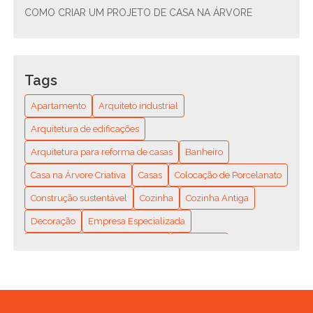
COMO CRIAR UM PROJETO DE CASA NA ÁRVORE
COMO CRIAR UM PROJETO DE CONDOMÍNIO
RESIDENCIAL ESTRUTURAL E SUSTENTÁVEL
Tags
COMO CRIAR UM PROJETO DE CONDOMÍNIO
RESIDENCIAL SUSTENTÁVEL E FUNCIONAL
Apartamento
Arquiteto industrial
COMO ENCONTRAR O ENCANADOR MAIS PRÓXIMO DE
Arquitetura de edificações
VOCÊ? GUIA COMPLETO PARA RESOLVER SEUS
Arquitetura para reforma de casas
Banheiro
PROBLEMAS HIDRÁULICOS RÁPIDO E FÁCIL
Casa na Árvore Criativa
Casas
Colocação de Porcelanato
COMO ENCONTRAR O MELHOR ENCANADOR
RESIDENCIAL PERTO DE MIM: DICAS E RECOMENDAÇÕES
Construção sustentável
Cozinha
Cozinha Antiga
Decoração
Empresa Especializada
COMO ESCOLHER A MELHOR EMPRESA DE REFORMA DE
APARTAMENTO
Empresa de reforma residencial
Encanador
Frente de Casa
Hidráulica
COMO ESCOLHER A MELHOR EMPRESA DE REFORMA DE
CASAS PARA SEU PROJETO
Instalação Elétrica Residencial Monofásica
COMO ESCOLHER A MELHOR EMPRESA DE REFORMA